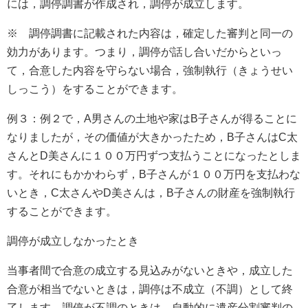
には，調停調書が作成され，調停が成立します。
※ 調停調書に記載された内容は，確定した審判と同一の
効力があります。つまり，調停が話し合いだからといっ
て，合意した内容を守らない場合，強制執行（きょうせい
しっこう）をすることができます。
例３：例２で，A男さんの土地や家はB子さんが得ることに
なりましたが，その価値が大きかったため，B子さんはC太
さんとD美さんに１００万円ずつ支払うことになったとしま
す。それにもかかわらず，B子さんが１００万円を支払わな
いとき，C太さんやD美さんは，B子さんの財産を強制執行
することができます。
調停が成立しなかったとき
当事者間で合意の成立する見込みがないときや，成立した
合意が相当でないときは，調停は不成立（不調）として終
了します。調停が不調のときは，自動的に遺産分割審判の