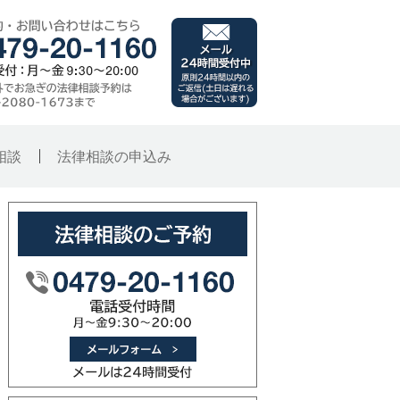
千葉県銚子市 旭市･
メール（24時間受付
ご予約・お問い合わせはこ
子総合法律事務所
時間外でお急ぎの法律相談
原則24時間以内のご
相談
法律相談の申込み
法律相談のご予約
メールフォーム（メー
0479-20-1160（電