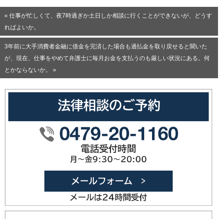
« 仕事が忙しくて、夜7時過ぎか土日しか相談に行くことができないが、どうす
ればよいか。
3年前に大手消費者金融に借金を完済した場合も過払金を取り戻せると聞いた
が、現在、仕事をやめて弁護士に毎月お金を支払うのも厳しい状況にある。何
とかならないか。 »
0479-20
メールフォ