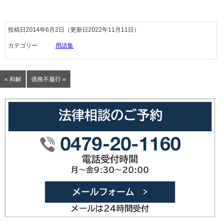
投稿日2014年6月2日
（更新日2022年11月11日）
カテゴリー
用語集
« 和解
債務不履行 »
0479-20
メールフォ