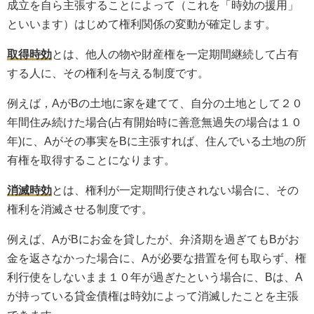
成立を自ら主張することによって（これを「時効の援用」
といいます）はじめて権利関係の変動が確定します。
取得時効
とは、他人の物や財産権を一定期間継続して占有
する人に、その権利を与える制度です。
例えば，AがBの土地に家を建てて、自分の土地として２０
年間住み続けた場合(占有開始時に善意無過失の場合は１０
年)に、Aがその事実をBに主張すれば、住んでいる土地の所
有権を取得することになります。
消滅時効
とは、権利が一定期間行使されない場合に、その
権利を消滅させる制度です。
例えば、AがBにお金を貸したが、弁済期を過ぎてもBがお
金を返さなかった場合に、Aが必要な措置を何も取らず、権
利行使をしないまま１０年が過ぎたという場合に、Bは、A
が持っている貸金債権は時効によって消滅したことを主張