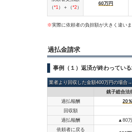
60万円
（
*1
）＋（
*2
）
※
実際に依頼者の負担額が大きく違いま
過払金請求
事例（１）返済が終わっている
業者より回収した金額400万円の場合→2
銚子総合法
過払報酬
20
回収額
過払報酬
▲80
依頼者に戻る