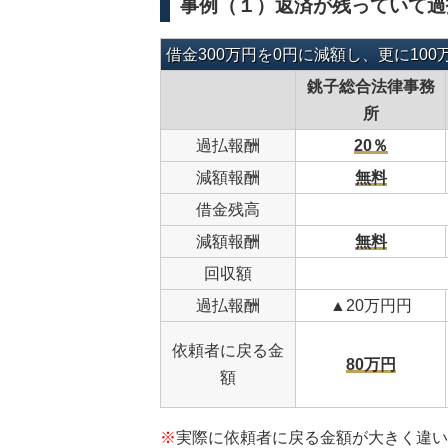
事例（１）返済が残っていて過
借金300万円を0円に減額し、更に10
銚子総合法律事務
所
過払報酬
20％
減額報酬
無料
借金残高
減額報酬
無料
回収額
過払報酬
▲20万円円
依頼者に戻る金
80万円
額
※
実際に依頼者に戻る金額が大きく違い