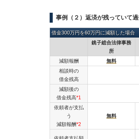
事例（２）返済が残っていて過
借金300万円を60万円に減額した場合
銚子総合法律事務
所
減額報酬
無料
相談時の
借金残高
減額後の
借金残高
*1
依頼者が支払
う
無料
減額報酬
*2
依頼者支払額