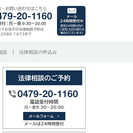
千葉県銚子市 旭市･
メール（24時間受付
ご予約・お問い合わせはこ
子総合法律事務所
時間外でお急ぎの法律相談
原則24時間以内のご
相談
法律相談の申込み
法律相談のご予約
メールフォーム（メー
0479-20-1160（電