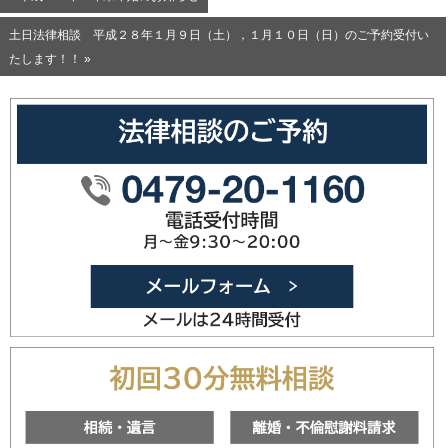
土日法律相談 平成２８年１月９日（土），１月１０日（日）のご予約受付い
たします！！ »
0479-20
メールフォ