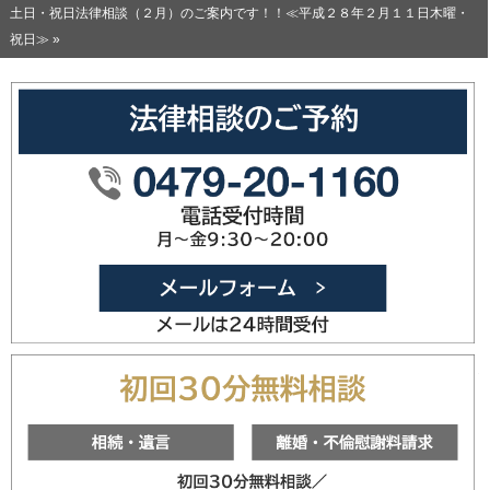
土日・祝日法律相談（２月）のご案内です！！≪平成２８年２月１１日木曜・
祝日≫ »
0479-20
メールフォ