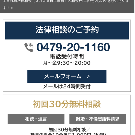
土日祝日法律相談（３月２６日土曜日）の相談枠にまだ少しの空きがございま
す！ »
0479-20
メールフォ