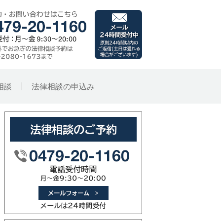
千葉県銚子市 旭市･
メール（24時間受付
ご予約・お問い合わせはこ
子総合法律事務所
時間外でお急ぎの法律相談
原則24時間以内のご
相談
法律相談の申込み
法律相談のご予約
メールフォーム（メー
0479-20-1160（電