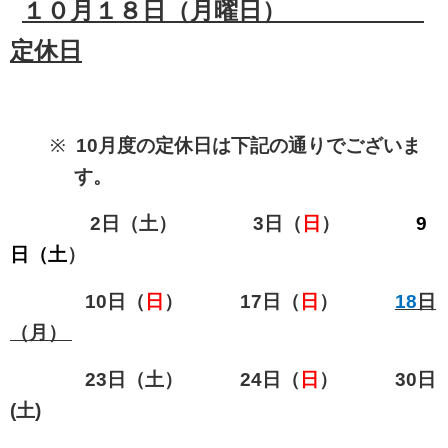
１０月１８日（月曜日）
定休日
※
10
月度の定休日は下記の通りでございま
す。
2
日（土）
3
日（
日
）
9
日（土
）
10
日（
日
）
17
日（
日
）
18
日
（月）
23
日（土）
24
日（
日
）
30
日
(
土
)