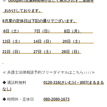
※
Google
の営業時間等が正しく表示されずご迷惑を
おかけしております。
8
月度の定休日は下記の通りでございます。
6
日（土）
7
日（日）
8
日（月）
13
日（土） 14日（日）
20
日（土）
21
日（日）
27
日（土）
28
日（日）
≪ 弁護士法律相談予約フリーダイヤルはこちら↓↓↓↓≫
◆ 通話料無料
0120-316(さいむ)-(－)007(まるまる
なし)
◆ 時間外・定休日
080-2080-1673