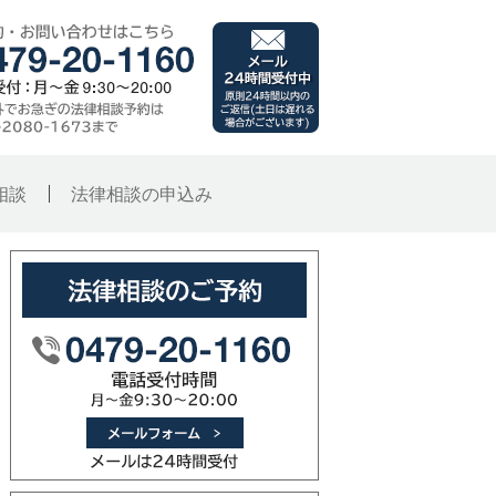
千葉県銚子市 旭市･
メール（24時間受付
ご予約・お問い合わせはこ
子総合法律事務所
時間外でお急ぎの法律相談
原則24時間以内のご
相談
法律相談の申込み
法律相談のご予約
メールフォーム（メー
0479-20-1160（電