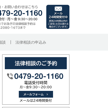
千葉県銚子市 旭市･
メール（24時間受付
ご予約・お問い合わせはこ
子総合法律事務所
時間外でお急ぎの法律相談
原則24時間以内のご
相談
法律相談の申込み
法律相談のご予約
メールフォーム（メー
0479-20-1160（電