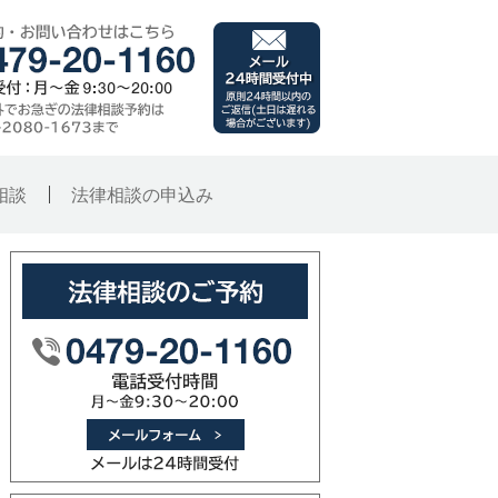
千葉県銚子市 旭市･
メール（24時間受付
ご予約・お問い合わせはこ
子総合法律事務所
時間外でお急ぎの法律相談
原則24時間以内のご
相談
法律相談の申込み
法律相談のご予約
メールフォーム（メー
0479-20-1160（電