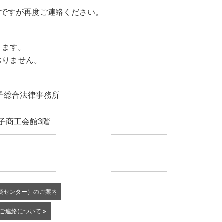
ですが再度ご連絡ください。
ります。
おりません。
子総合法律事務所
 銚子商工会館3階
談センター）のご案内
のご連絡について »