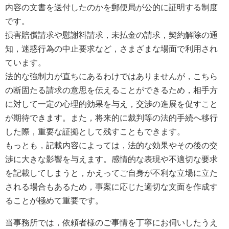
内容の文書を送付したのかを郵便局が公的に証明する制度
です。
損害賠償請求や慰謝料請求，未払金の請求，契約解除の通
知，迷惑行為の中止要求など，さまざまな場面で利用され
ています。
法的な強制力が直ちにあるわけではありませんが，こちら
の断固たる請求の意思を伝えることができるため，相手方
に対して一定の心理的効果を与え，交渉の進展を促すこと
が期待できます。また，将来的に裁判等の法的手続へ移行
した際，重要な証拠として残すこともできます。
もっとも，記載内容によっては，法的な効果やその後の交
渉に大きな影響を与えます。感情的な表現や不適切な要求
を記載してしまうと，かえってご自身が不利な立場に立た
される場合もあるため，事案に応じた適切な文面を作成す
ることが極めて重要です。
当事務所では，依頼者様のご事情を丁寧にお伺いしたうえ