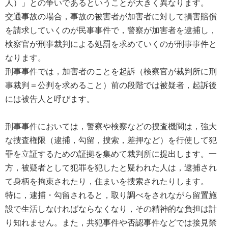
人）」との争いであるということが大きく異なります。
交通事故の場合，事故の被害者が加害者に対して損害賠償
を請求していくのが民事事件で，警察が加害者を逮捕し，
検察官が刑事裁判による処罰を求めていくのが刑事事件と
なります。
刑事事件では，加害者のことを起訴（検察官が裁判所に刑
事裁判＝公判を求めること）前の段階では被疑者，起訴後
には被告人と呼びます。
刑事事件においては，警察や検察などの捜査機関は，強大
な捜査権限（逮捕，勾留，捜索，差押など）を行使して犯
罪を立証するための証拠を集めて裁判所に提出します。一
方，被疑者として犯罪を犯したと疑われた人は，逮捕され
て身柄を拘束されたり，住まいを捜索されたりします。
特に，逮捕・勾留されると，取り調べをされながら留置施
設で生活しなければならなくなり，その精神的な負担は計
り知れません。また，共犯事件や否認事件などでは接見禁